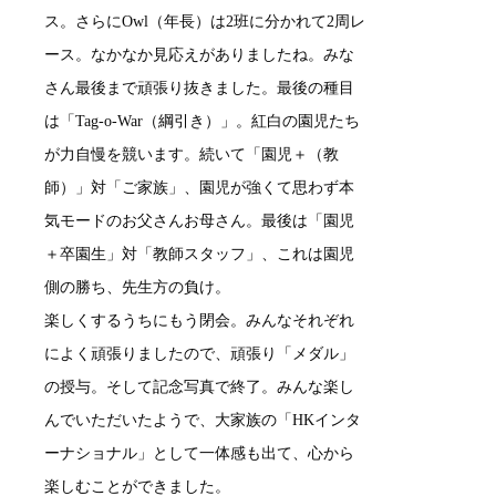
ス。さらにOwl（年長）は2班に分かれて2周レ
ース。なかなか見応えがありましたね。みな
さん最後まで頑張り抜きました。最後の種目
は「Tag-o-War（綱引き）」。紅白の園児たち
が力自慢を競います。続いて「園児＋（教
師）」対「ご家族」、園児が強くて思わず本
気モードのお父さんお母さん。最後は「園児
＋卒園生」対「教師スタッフ」、これは園児
側の勝ち、先生方の負け。
楽しくするうちにもう閉会。みんなそれぞれ
によく頑張りましたので、頑張り「メダル」
の授与。そして記念写真で終了。みんな楽し
んでいただいたようで、大家族の「HKインタ
ーナショナル」として一体感も出て、心から
楽しむことができました。