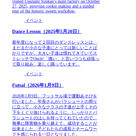
visited Usuzumi Youkan’s main factory on October
27, 2025, enjoying cookie making and a guided
tour of the historic sweets workshop.
イベント
Dance Lesson（2025年5月20日）
新年度になって２回目のダンスレッスンは、
まだまだ小さな子達にとっては新しいことば
かりですが、大きい子達は慣れてきていてス
トレッチでOuch!「痛い」と言いつつも頑張っ
て取り組み、楽しく踊っています。
イベント
Futsal（2026年1月9日）
2026年1月9日、フットサル場で運動あそびを
行いました。年長さんがパラシュートの周り
に立って、小さなクラスの子達が上手くその
下をくぐり抜けられるように、しっかりとパ
ラシュートのはしを持ってくれていたので、
無事に障害物を乗り越えて、成功することが
出来ました。子どもたちの成長とチームワー
クを感じられる一日となりました。