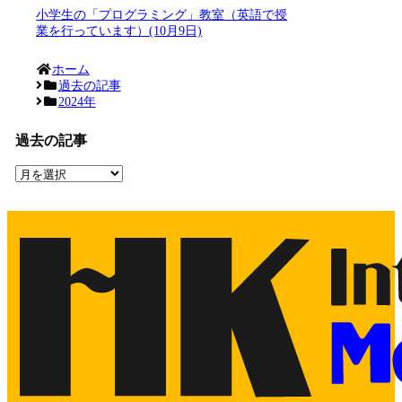
小学生の「プログラミング」教室（英語で授
業を行っています）(10月9日)
ホーム
過去の記事
2024年
過去の記事
過
去
の
記
事