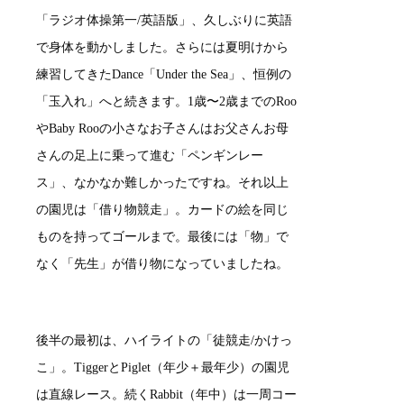
「ラジオ体操第一/英語版」、久しぶりに英語
で身体を動かしました。さらには夏明けから
練習してきたDance「Under the Sea」、恒例の
「玉入れ」へと続きます。1歳〜2歳までのRoo
やBaby Rooの小さなお子さんはお父さんお母
さんの足上に乗って進む「ペンギンレー
ス」、なかなか難しかったですね。それ以上
の園児は「借り物競走」。カードの絵を同じ
ものを持ってゴールまで。最後には「物」で
なく「先生」が借り物になっていましたね。
後半の最初は、ハイライトの「徒競走/かけっ
こ」。TiggerとPiglet（年少＋最年少）の園児
は直線レース。続くRabbit（年中）は一周コー