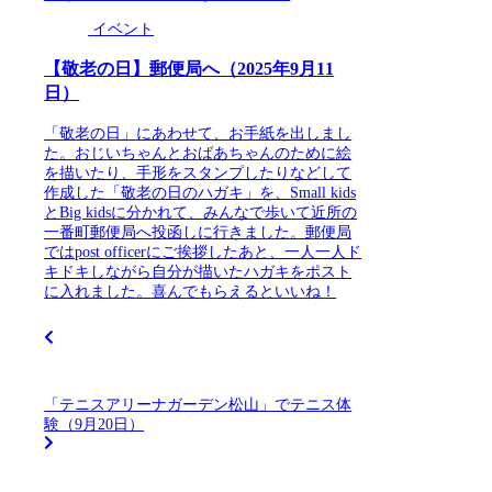
イベント
【敬老の日】郵便局へ（2025年9月11
日）
「敬老の日」にあわせて、お手紙を出しまし
た。おじいちゃんとおばあちゃんのために絵
を描いたり、手形をスタンプしたりなどして
作成した「敬老の日のハガキ」を、Small kids
とBig kidsに分かれて、みんなで歩いて近所の
一番町郵便局へ投函しに行きました。郵便局
ではpost officerにご挨拶したあと、一人一人ド
キドキしながら自分が描いたハガキをポスト
に入れました。喜んでもらえるといいね！
「テニスアリーナガーデン松山」でテニス体
験（9月20日）