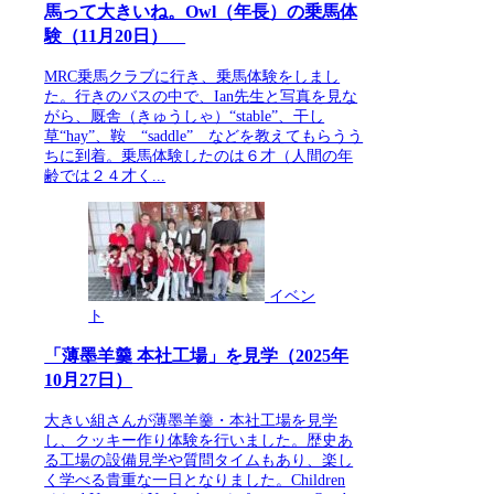
馬って大きいね。Owl（年長）の乗馬体
験（11月20日）
MRC乗馬クラブに行き、乗馬体験をしまし
た。行きのバスの中で、Ian先生と写真を見な
がら、厩舎（きゅうしゃ）“stable”、干し
草“hay”、鞍 “saddle” などを教えてもらうう
ちに到着。乗馬体験したのは６才（人間の年
齢では２４才く...
イベン
ト
「薄墨羊羹 本社工場」を見学（2025年
10月27日）
大きい組さんが薄墨羊羹・本社工場を見学
し、クッキー作り体験を行いました。歴史あ
る工場の設備見学や質問タイムもあり、楽し
く学べる貴重な一日となりました。Children