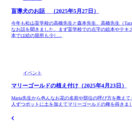
盲導犬のお話 （2025年5月27日）
今年も松山盲学校の高橋先生と森本先生、高橋先生（Tar
なお話を聞きました。まず盲学校での点字の絵本やテキ
本では絵の箇所も少し...
イベント
マリーゴールドの植え付け（2025年4月23日）
Maria先生から色んなお花の名前や部位の呼び方を教
人ずつポットに土を加えてマリーゴールドの種を蒔きま