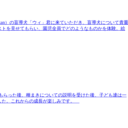
zan）の盲導犬「ウィ」君に来ていただき、盲導犬について貴
ストを見せてもらい、園児全員でどのようなものかを体験。絵
えてもらった後、種まきについての説明を受けた後、子ども達は一
した。これからの成長が楽しみです。