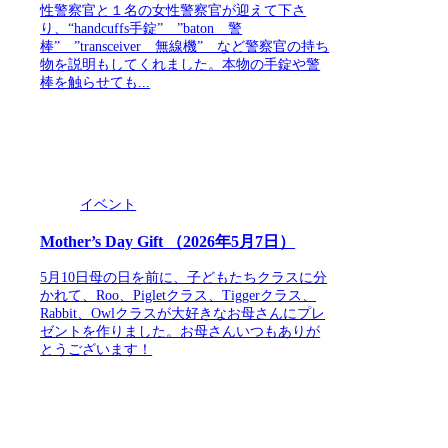
性警察官と１名の女性警察官が迎えて下さ
り、“handcuffs手錠” ”baton 警
棒” ”transceiver 無線機” など警察官の持ち
物を説明もしてくれました。本物の手錠や警
棒を触らせても...
イベント
Mother’s Day Gift （2026年5月7日）
5月10日母の日を前に、子どもたちクラスに分
かれて、Roo、Pigletクラス、Tiggerクラス、
Rabbit、Owlクラスが大好きなお母さんにプレ
ゼントを作りました。お母さんいつもありが
とうございます！