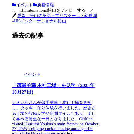
イベント
新着情報
＼ HKInternational松山をフォローする ／
愛媛・松山の英語・プリスクール・幼稚園
–HKインターナショナル松山
過去の記事
イベント
「薄墨羊羹 本社工場」を見学（2025年
10月27日）
大きい組さんが薄墨羊羹・本社工場を見学
し、クッキー作り体験を行いました。歴史あ
る工場の設備見学や質問タイムもあり、楽し
く学べる貴重な一日となりました。Children
visited Usuzumi Youkan’s main factory on October
27, 2025, enjoying cookie making and a guided
tour of the historic sweets workshop.