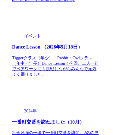
イベント
Dance Lesson （2026年5月18日）
Tiggerクラス（年少）、Rabbit・Owlクラス
（年中・年長）Dance Lesson！今回、二人一組
でペアワークにも挑戦しながらみんなで元気
よく踊りました。
2024年
一番町交番を訪ねました（10月）
社会勉強の一環で一番町交番を訪問。2名の男