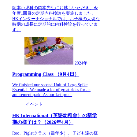
岡本小児科の岡本先生にお越しいただき、今
年度1回目の定期内科検診を実施しました。
HKインターナショナルでは、お子様の大切な
時期の成長に定期的に内科検診を行っていま
す。
2024年
Programming Class （9月4日）
We finished our second Unit of Lego Spike
Essential. We made a lot of great rides for an
amusement park! As our last pro...
イベント
HK International（英語幼稚舎）の新学
期の様子は？（2026年4月）
Roo、Pigletクラス（最年少）、子ども達の様