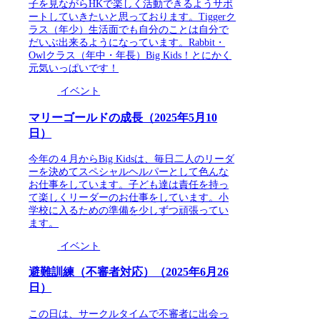
子を見ながらHKで楽しく活動できるようサポ
ートしていきたいと思っております。Tiggerク
ラス（年少）生活面でも自分のことは自分で
だいぶ出来るようになっています。Rabbit・
Owlクラス（年中・年長）Big Kids！とにかく
元気いっぱいです！
イベント
マリーゴールドの成長（2025年5月10
日）
今年の４月からBig Kidsは、毎日二人のリーダ
ーを決めてスペシャルヘルパーとして色んな
お仕事をしています。子ども達は責任を持っ
て楽しくリーダーのお仕事をしています。小
学校に入るための準備を少しずつ頑張ってい
ます。
イベント
避難訓練（不審者対応）（2025年6月26
日）
この日は、サークルタイムで不審者に出会っ