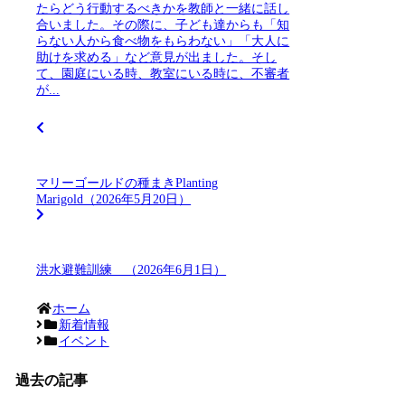
たらどう行動するべきかを教師と一緒に話し
合いました。その際に、子ども達からも「知
らない人から食べ物をもらわない」「大人に
助けを求める」など意見が出ました。そし
て、園庭にいる時、教室にいる時に、不審者
が...
マリーゴールドの種まきPlanting
Marigold（2026年5月20日）
洪水避難訓練 （2026年6月1日）
ホーム
新着情報
イベント
過去の記事